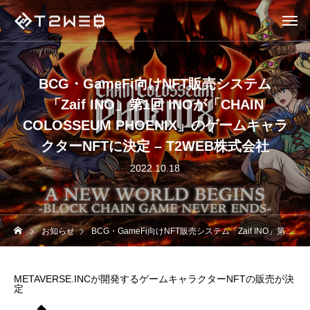
BCG・GameFi向けNFT販売システム
「Zaif INO」第1回 INOが「CHAIN
COLOSSEUM PHOENIX」のゲームキャラ
クターNFTに決定 – T2WEB株式会社
2022.10.18
お知らせ
BCG・GameFi向けNFT販売システム「Zaif INO」第1回 INOが「CHAIN COLOSSEUM PHOENIX」のゲームキャラクターNFTに決定 – T2WEB株式会社
METAVERSE.INCが開発するゲームキャラクターNFTの販売が決
定