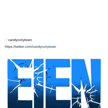
・candyconytown
https://twitter.com/candyconytown