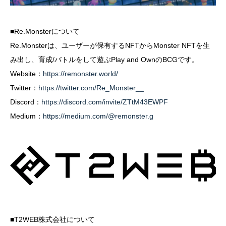
■Re.Monsterについて
Re.Monsterは、ユーザーが保有するNFTからMonster NFTを生
み出し、育成/バトルをして遊ぶPlay and OwnのBCGです。
Website：
https://remonster.world/
Twitter：
https://twitter.com/Re_Monster__
Discord：
https://discord.com/invite/ZTtM43EWPF
Medium：
https://medium.com/@remonster.g
■T2WEB株式会社について