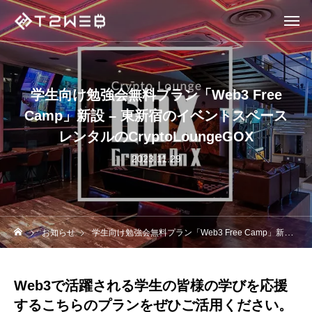
学生向け勉強会無料プラン「Web3 Free
Camp」新設 – 東新宿のイベントスペース
レンタルのCryptoLoungeGOX
2023.11.29
お知らせ
学生向け勉強会無料プラン「Web3 Free Camp」新設 – 東新宿のイベントスペースレンタルのCryptoLoungeGOX
Web3で活躍される学生の皆様の学びを応援
するこちらのプランをぜひご活用ください。